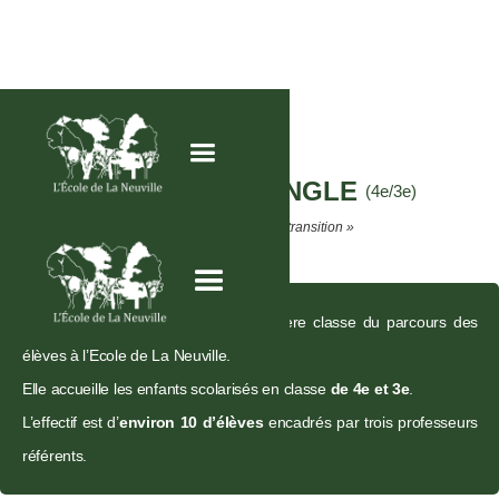
CLASSE DE
L'ANGLE
(4e/3e)
« Une classe fin de collège préparant la transition »
La « Classe de l’Angle » est la dernière classe du parcours des
élèves à l’École de La Neuville.
Elle accueille les enfants scolarisés en classe
de 4e et 3e
.
L’effectif est d’
environ 10 d’élèves
encadrés par trois professeurs
référents.