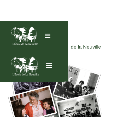
(
)
L'
HISTOIRE
de la Neuville
en résumé