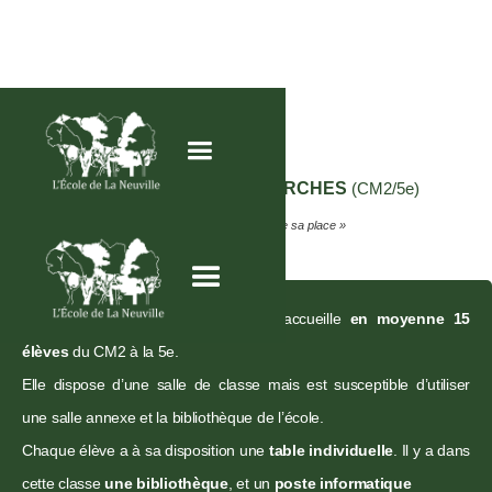
CLASSE DES
ONZES MARCHES
(CM2/5e)
« Une classe début de collège, où chacun trouve sa place »
La « Classe des Onze Marches » accueille
en moyenne 15
élèves
du CM2 à la 5e.
Elle dispose d’une salle de classe mais est susceptible d’utiliser
une salle annexe et la bibliothèque de l’école.
Chaque élève a à sa disposition une
table individuelle
. Il y a dans
cette classe
une bibliothèque
, et un
poste informatique